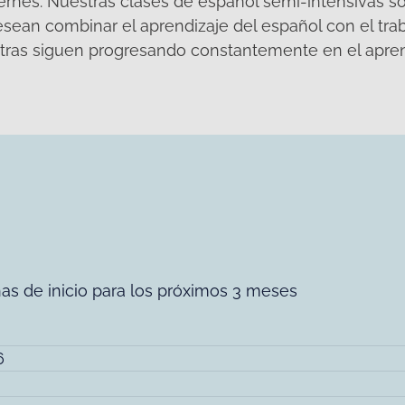
iernes. Nuestras clases de español semi-intensivas s
sean combinar el aprendizaje del español con el trab
ntras siguen progresando constantemente en el apren
has de inicio para los próximos 3 meses
6