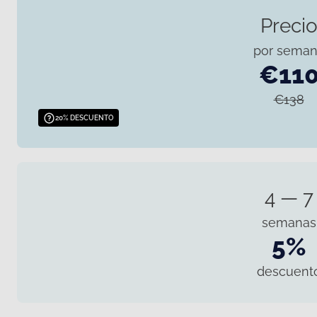
Preci
por sema
€11
€138
20% DESCUENTO
4 — 7
semanas
5%
descuent