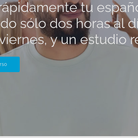
rápidamente tu españ
ndo sólo dos horas al d
viernes, y un estudio 
rso