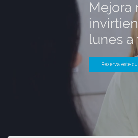
Mejora 
invirtie
lunes a 
Reserva este cu