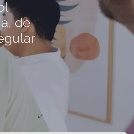
ol
ía, de
regular