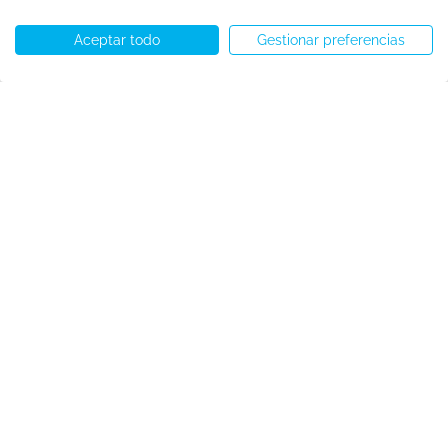
Aceptar todo
Gestionar preferencias
Llámenos
WhatsApp
Comenzar chat
Menú
Copyright © Speakeasy BCN 2026
Política de cookies
Política de privacidad
Términos y condiciones
Preferencias de cookies