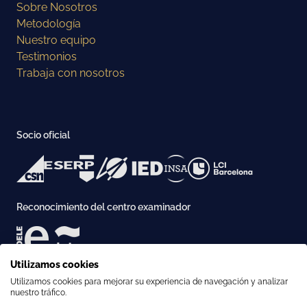
Sobre Nosotros
Metodología
Nuestro equipo
Testimonios
Trabaja con nosotros
Socio oficial
Reconocimiento del centro examinador
Utilizamos cookies
Curso de preparación para el
Reserva este
Acreditación
DELE
Utilizamos cookies para mejorar su experiencia de navegación y analizar
curso
nuestro tráfico.
desde
€586
€469