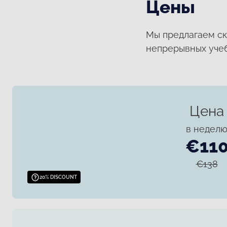
Цены
Мы предлагаем ск
непрерывных учеб
Цена
в недел
€11
€138
20% DISCOUNT