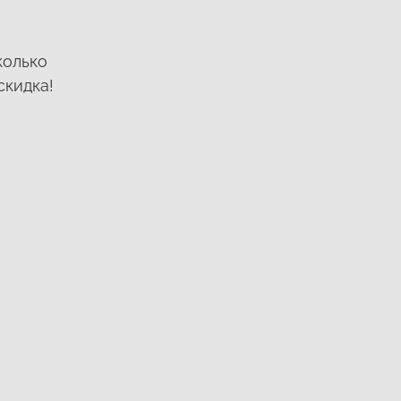
колько
скидка!