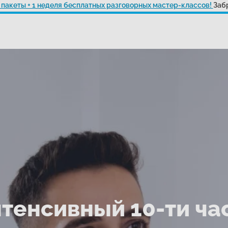
 пакеты + 1 неделя бесплатных разговорных мастер-классов!
Забр
тенсивный 10-ти ча