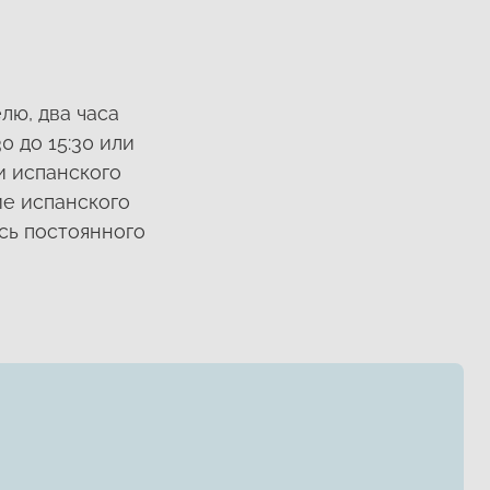
лю, два часа
0 до 15:30 или
и испанского
ие испанского
ясь постоянного