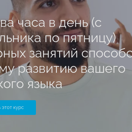
ва часа в день (с
льника по пятницу)
рных занятий способ
му развитию вашего
кого языка
 этот курс