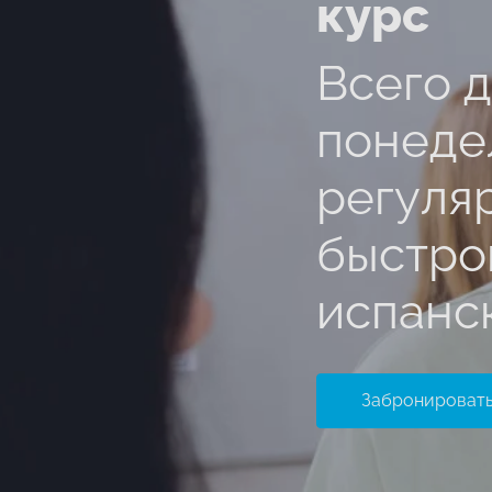
курс
Всего д
понеде
регуля
быстро
испанс
Забронировать