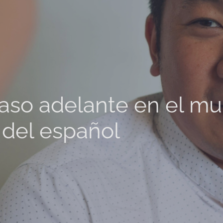
aso adelante en el m
l del español