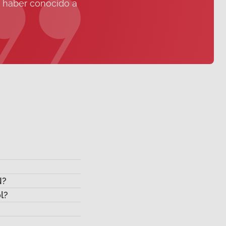
e haber conocido a
N?
l?