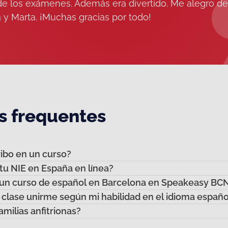
de los exámenes. Además era divertido. Me alegro d
 y Marta. ¡Muchas gracias por todo!
s frequentes
ibo en un curso?
u NIE en España en línea?
un curso de español en Barcelona en Speakeasy BC
clase unirme según mi habilidad en el idioma españo
milias anfitrionas?