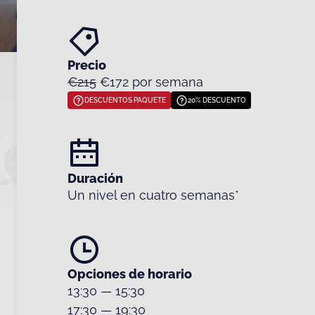
Precio
€215
€172 por semana
DESCUENTOS PAQUETE
20% DESCUENTO
Duración
Un nivel en cuatro semanas*
Opciones de horario
13:30
—
15:30
17:30
—
19:30