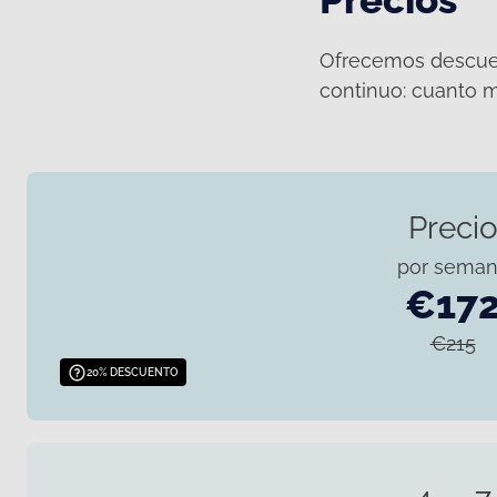
Ofrecemos descuen
continuo: cuanto m
Preci
por sema
€17
€215
20% DESCUENTO