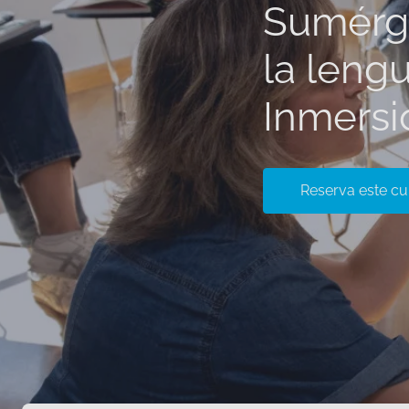
Sumérge
la leng
Inmersi
Reserva este cu