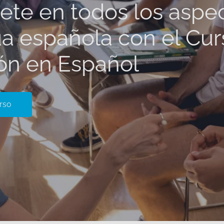
te en todos los aspe
ua española con el Cu
ón en Español
rso