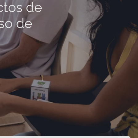
ctos de
rso de