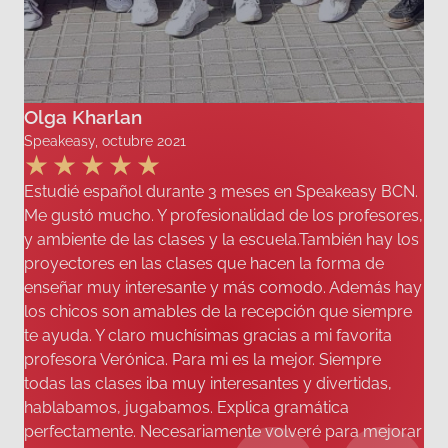
Olga Kharlan
Speakeasy, octubre 2021
Estudié español durante 3 meses en Speakeasy BCN.
Me gustó mucho. Y profesionalidad de los profesores,
y ambiente de las clases y la escuela.También hay los
proyectores en las clases que hacen la forma de
enseñar muy interesante y más comodo. Además hay
los chicos son amables de la recepción que siempre
te ayuda. Y claro muchísimas gracias a mi favorita
profesora Verónica. Para mi es la mejor. Siempre
todas las clases iba muy interesantes y divertidas,
hablabamos, jugabamos. Explica gramática
perfectamente. Necesariamente volveré para mejorar