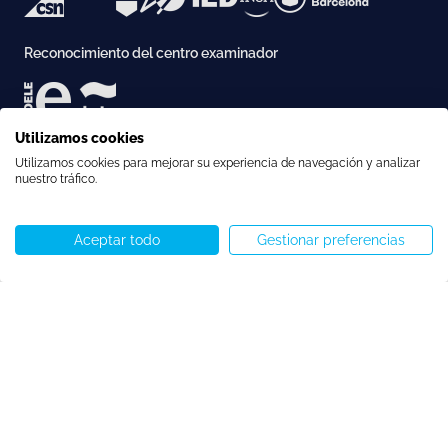
Reconocimiento del centro examinador
Utilizamos cookies
Acreditación
Utilizamos cookies para mejorar su experiencia de navegación y analizar
nuestro tráfico.
Aceptar todo
Gestionar preferencias
Llámenos
WhatsApp
Comenzar chat
Menú
Copyright © Speakeasy BCN 2026
Política de cookies
Política de privacidad
Términos y condiciones
Preferencias de cookies