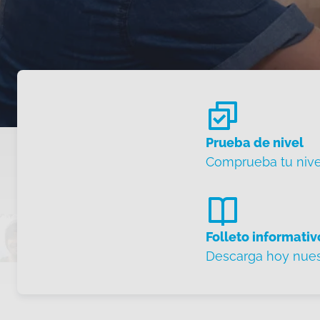
Prueba de nivel
Comprueba tu nivel
Folleto informativ
Descarga hoy nuest