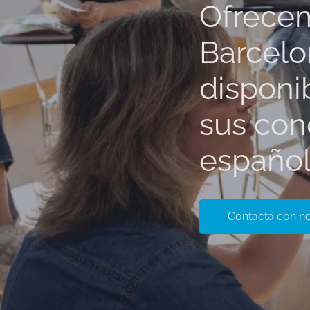
Ofrecem
Barcelo
disponi
sus con
español
Contacta con n