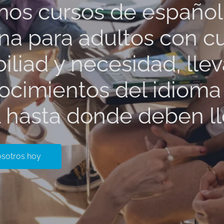
os cursos de español
na para adultos con c
biliad y necesidad, lle
ocimientos del idioma
 hasta donde deben l
osotros hoy