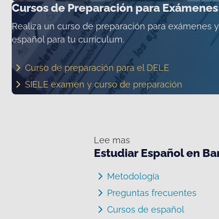
Cursos de Preparación para Exámenes
Realiza un curso de preparación para exámenes y 
español para tu currículum.
Curso de preparación para el DELE
SIELE examen y curso de preparación
Lee mas
Estudiar Español en Ba
Metodología
Preguntas frecuentes
Cursos de español