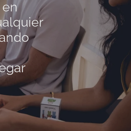
 en
ualquier
vando
legar