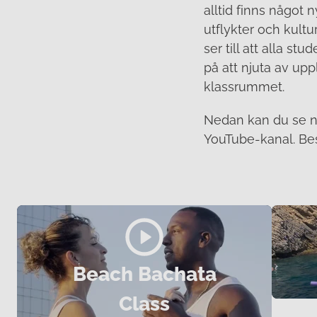
alltid finns något n
utflykter och kultu
ser till att alla s
på att njuta av up
klassrummet.
Nedan kan du se någ
YouTube-kanal. Be
Beach Bachata
Class