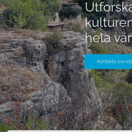
Utforska
kulture
hela vä
Kontakta oss id