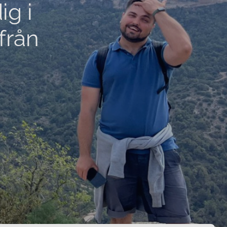
ig i
från