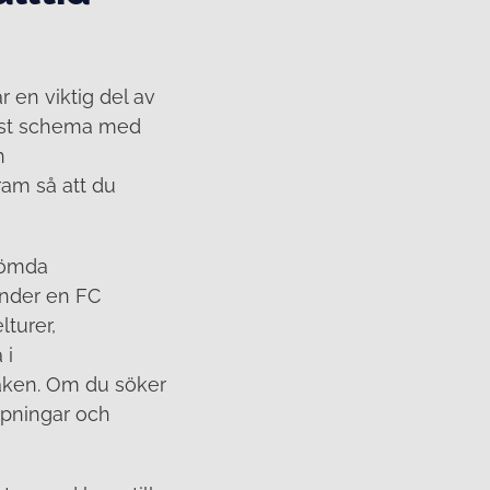
r en viktig del av
 fast schema med
h
ram så att du
gömda
under en FC
turer,
 i
åken. Om du söker
ppningar och