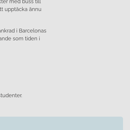
ter med buss till
 att upptäcka ännu
rankrad i Barcelonas
vande som tiden i
tudenter.