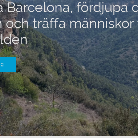
 Barcelona, fördjupa d
n och träffa människor 
rlden
ag