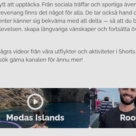
ytt att upptäcka. Från sociala träffar och sportiga äventy
revenang finns det något för alla. De tar också hand o
tudenter känner sig bekväma med att delta — så att du
plevelsen, skapa långvariga vänskaper och fortsätta 
ra videor från våra utflykter och aktiviteter i Short
sök gärna kanalen för ännu mer!
Medas Islands
Roo