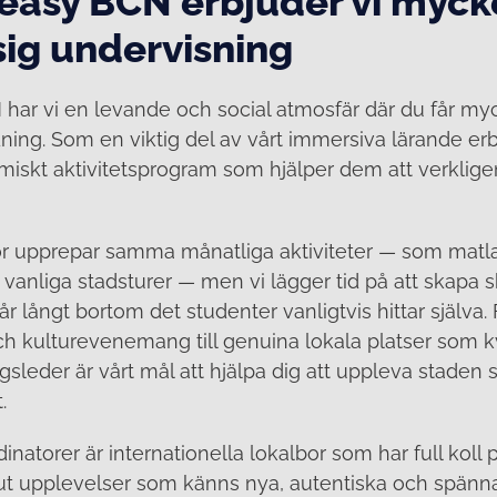
easy BCN erbjuder vi myck
sig undervisning
ar vi en levande och social atmosfär där du får my
dning. Som en viktig del av vårt immersiva lärande erb
miskt aktivitetsprogram som hjälper dem att verkli
r upprepar samma månatliga aktiviteter — som matla
r vanliga stadsturer — men vi lägger tid på att skapa
 långt bortom det studenter vanligtvis hittar själva.
ch kulturevenemang till genuina lokala platser som kv
gsleder är vårt mål att hjälpa dig att uppleva staden
.
dinatorer är internationella lokalbor som har full kol
r ut upplevelser som känns nya, autentiska och spänna