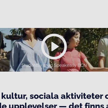
Studentliv med Speakeasy BCN
 kultur, sociala aktiviteter
 upplevelser — det finns a