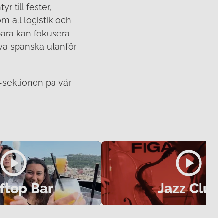
r till fester,
m all logistik och
 bara kan fokusera
öva spanska utanför
s-sektionen på vår
ftop Bar
Jazz Clu