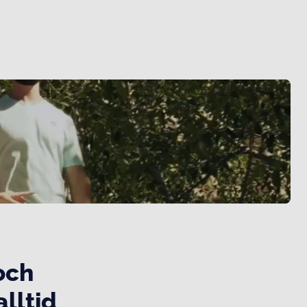
 och
lltid