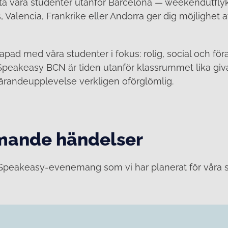
t ta våra studenter utanför Barcelona — weekendutflyk
, Valencia, Frankrike eller Andorra ger dig möjlighet
skapad med våra studenter i fokus: rolig, social och fö
å Speakeasy BCN är tiden utanför klassrummet lika gi
 lärandeupplevelse verkligen oförglömlig.
ande händelser
a Speakeasy-evenemang som vi har planerat för våra s