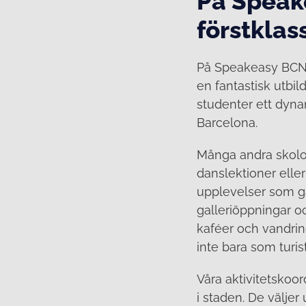
På Speak
förstklas
På Speakeasy BCN h
en fantastisk utbil
studenter ett dyna
Barcelona.
Många andra skolo
danslektioner elle
upplevelser som går
galleriöppningar o
kaféer och vandrin
inte bara som turist
Våra aktivitetskoor
i staden. De välje