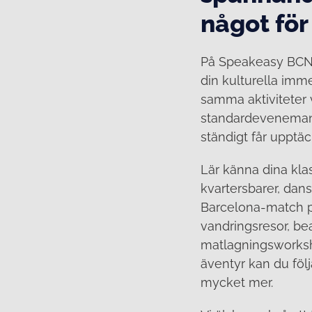
något för
På Speakeasy BCN är 
din kulturella imme
samma aktiviteter 
standardevenemang.
ständigt får upptä
Lär känna dina kl
kvartersbarer, dan
Barcelona-match på
vandringsresor, be
matlagningsworksh
äventyr kan du föl
mycket mer.