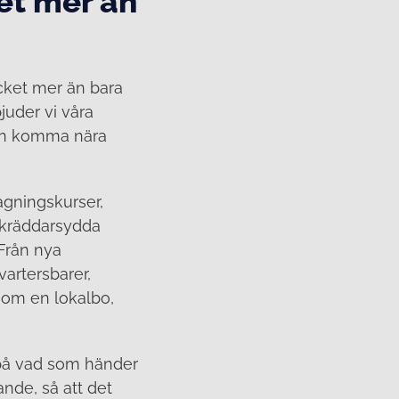
et mer än
cket mer än bara
juder vi våra
gen komma nära
gningskurser,
 skräddarsydda
 Från nya
artersbarer,
 som en lokalbo,
l på vad som händer
nde, så att det