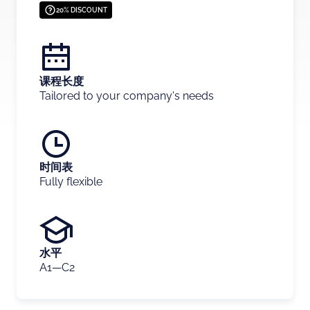
20% DISCOUNT
课程长度
Tailored to your company's needs
时间表
Fully flexible
水平
A1—C2