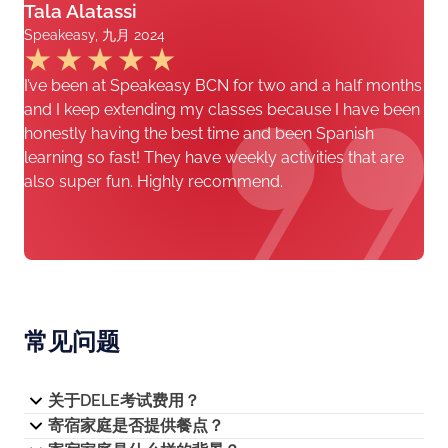
Tala Alatassi
Speakeasy, 九月 2024
I’ve been at Speakeasy BCN for two and a half months
and I keep extending my classes because I have been
honestly having the best time and been Spanish
learning so fast! They have weekly activities that are
also super fun. Highly recommend.
常见问题
关于DELE考试费用？
寄宿家庭是否提供餐点？