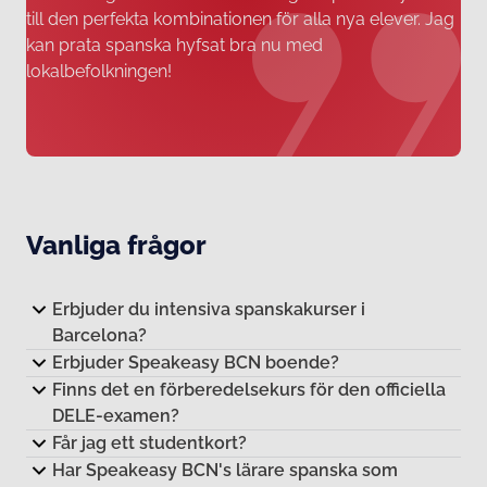
till den perfekta kombinationen för alla nya elever. Jag
kan prata spanska hyfsat bra nu med
lokalbefolkningen!
Vanliga frågor
Erbjuder du intensiva spanskakurser i
Barcelona?
Erbjuder Speakeasy BCN boende?
Finns det en förberedelsekurs för den officiella
DELE-examen?
Får jag ett studentkort?
Har Speakeasy BCN's lärare spanska som