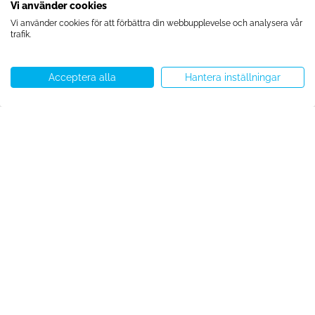
Vi använder cookies
Företagskurser
Ackreditering
Kontakta oss idag
Vi använder cookies för att förbättra din webbupplevelse och analysera vår
Pris på konsultation
trafik.
Acceptera alla
Hantera inställningar
Ring oss
WhatsApp
Starta chatt
Menu
Copyright © Speakeasy BCN 2026
Cookiespolicy
Integritetspolicy
Allmänna villkor
Cookie-preferenser