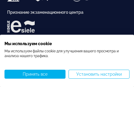
Признание экзаменационного центра
Аккредитация
Мы используем cookie
Мы используем файлы cookie для улучшения вашего просмотра и
анализа нашего трафика.
Принять все
Установить настройки
Позвоните нам
WhatsApp
Задать вопрос
Меню
Copyright © Speakeasy BCN 2026
Политика использования файлов cookie
Политика конфиденциальности
Правила & Условия
Настройки файлов cookie