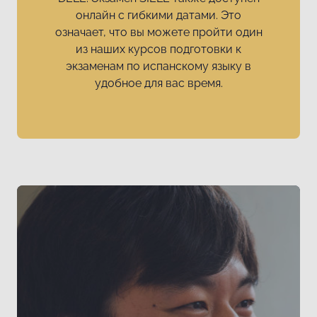
онлайн с гибкими датами. Это
означает, что вы можете пройти один
из наших курсов подготовки к
экзаменам по испанскому языку в
удобное для вас время.