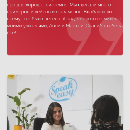
прошло хорошо, системно. Мы сделали много
примеров и кейсов из экзаменов. Вдобавок ко
всему, это было весело. Я рад, что познакомился с
моими учителями, Аной и Мартой. Спасибо тебе за
все!