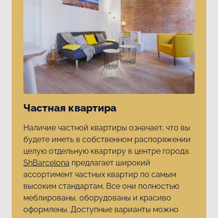
Частная квартира
Наличие частной квартиры означает, что вы
будете иметь в собственном распоряжении
целую отдельную квартиру в центре города.
ShBarcelona
предлагает широкий
ассортимент частных квартир по самым
высоким стандартам. Все они полностью
меблированы, оборудованы и красиво
оформлены. Доступные варианты можно