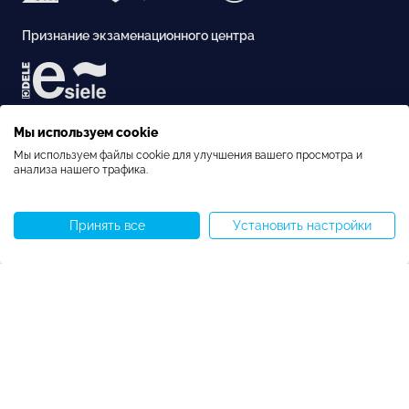
Признание экзаменационного центра
Аккредитация
Мы используем cookie
Мы используем файлы cookie для улучшения вашего просмотра и
анализа нашего трафика.
Принять все
Установить настройки
Позвоните нам
WhatsApp
Задать вопрос
Меню
Copyright © Speakeasy BCN 2026
Политика использования файлов cookie
Политика конфиденциальности
Правила & Условия
Настройки файлов cookie