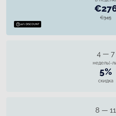
€27
€345
20% DISCOUNT
4 — 7
недель(-л
5%
скидка
8 — 11