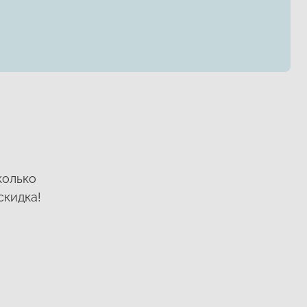
колько
скидка!