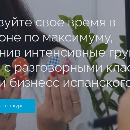
зуйте свое время в
оне по максимуму,
нив интенсивные гр
я с разговорными кла
и бизнесс испанског
 этот курс