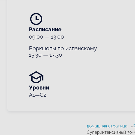
Расписание
09:00
—
13:00
Воркшопы по испанскому
15:30
—
17:30
Уровни
A1—C2
домашняя страница
К
Суперинтенсивный 30-