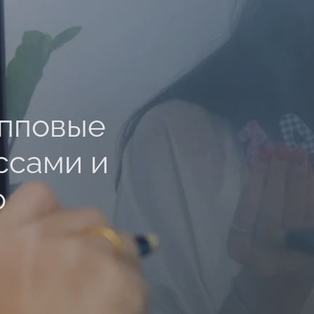
упповые
ссами и
о