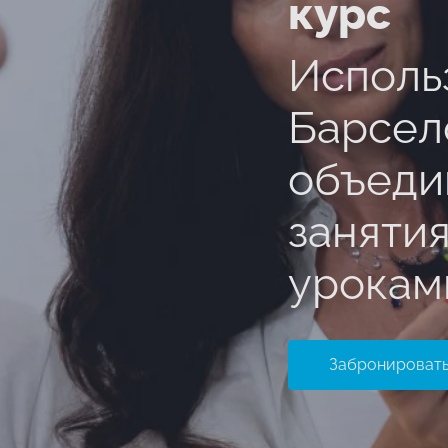
курс
Исполь
Барсел
объеди
заняти
урокам
Забронировать