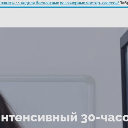
 пакеты + 1 неделя бесплатных разговорных мастер-классов!
Забр
нтенсивный 30-час