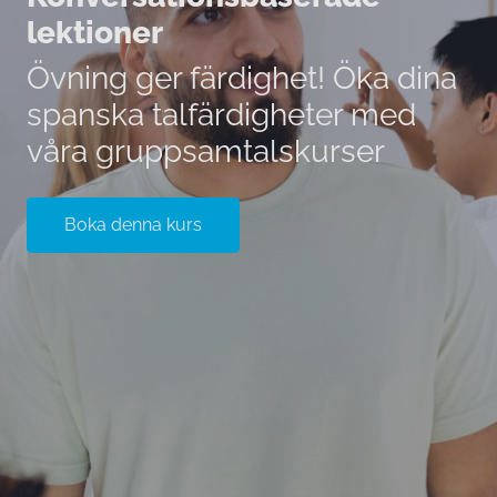
lektioner
Övning ger färdighet! Öka dina
spanska talfärdigheter med
våra gruppsamtalskurser
Boka denna kurs