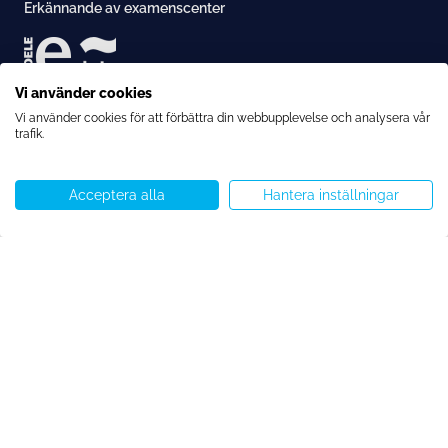
Erkännande av examenscenter
Vi använder cookies
Konversationsbaserade lektioner
Ackreditering
Boka denna kurs
Vi använder cookies för att förbättra din webbupplevelse och analysera vår
€76
€61 per vecka
trafik.
Acceptera alla
Hantera inställningar
Ring oss
WhatsApp
Starta chatt
Menu
Copyright © Speakeasy BCN 2026
Cookiespolicy
Integritetspolicy
Allmänna villkor
Cookie-preferenser