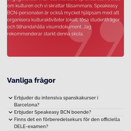
om kulturen och vi skrattar tillsammans. Speakeasy
BCN-personalen är också mycket hjälpsam med att
organisera kulturaktiviteter lokalt, lösa studentfrågor
och tillhandahålla visumdokument. Jag
rekommenderar starkt denna skola.
Vanliga frågor
Erbjuder du intensiva spanskakurser i
Barcelona?
Erbjuder Speakeasy BCN boende?
Finns det en förberedelsekurs för den officiella
DELE-examen?