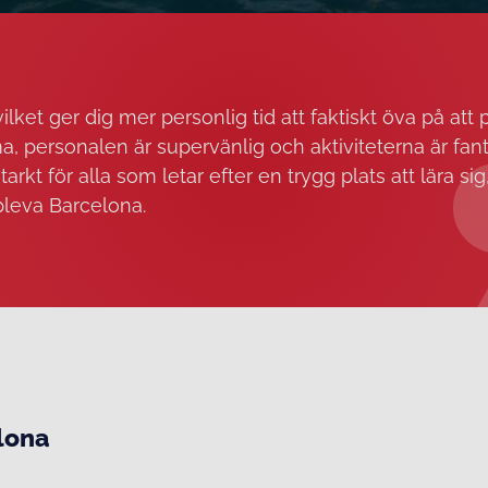
lket ger dig mer personlig tid att faktiskt öva på att p
 personalen är supervänlig och aktiviteterna är fant
t för alla som letar efter en trygg plats att lära sig,
leva Barcelona.
elona