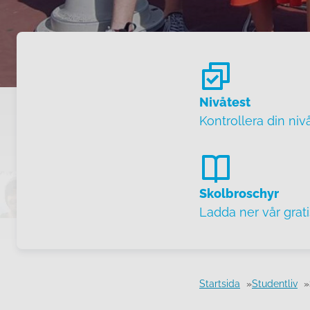
Nivåtest
Kontrollera din niv
Skolbroschyr
Ladda ner vår grat
Startsida
Studentliv