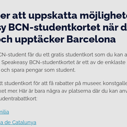
r att uppskatta möjlighe
y BCN-studentkortet när 
och upptäcker Barcelona
-student får du ett gratis studentkort som du kan 
 Speakeasy BCN-studentkortet är ett av de enklaste s
 och spara pengar som student.
 studentkort för att få rabatter på museer, konstgaller
et mer. Här är bara några av platserna där du kan an
dentrabattkort:
ilia
ia de Catalunya