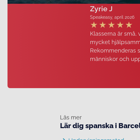
Zyrie J
Speakeasy, april 2026
Klasserna är små, vi
mycket hjälpsamma,
Rekommenderas stark
människor och upp
Läs mer
Lär dig spanska i Barc