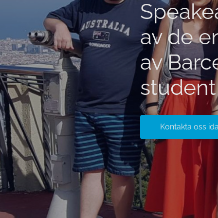
Speakea
av de en
av Barc
student
Kontakta oss id