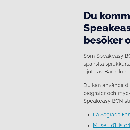
Du komme
Speakeas
besöker 
Som Speakeasy BCN
spanska språkkurs.
njuta av Barcelona
Du kan använda ditt
biografer och myck
Speakeasy BCN stu
La Sagrada Fam
Museu d’Histor