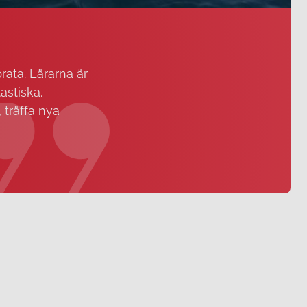
rata. Lärarna är
astiska.
 träffa nya