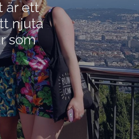
är ett
tt njuta
ar som