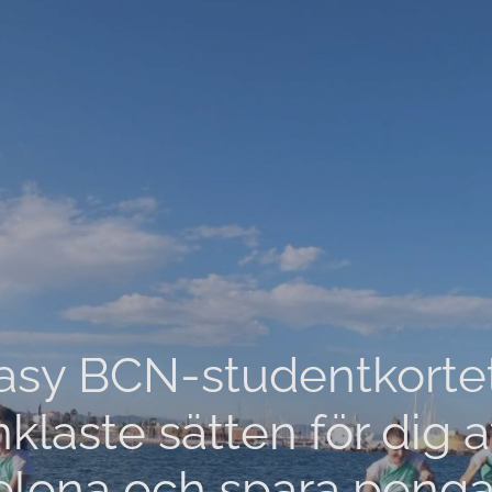
sy BCN-studentkortet 
klaste sätten för dig a
elona och spara peng