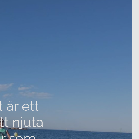
är ett
tt njuta
ar som