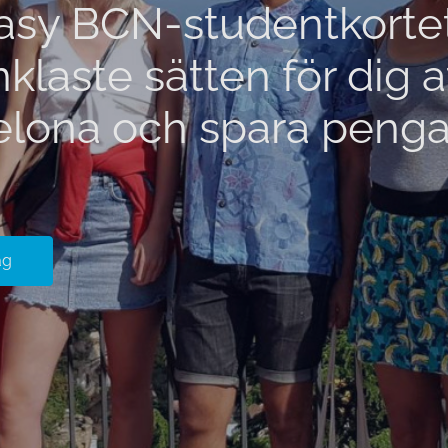
sy BCN-studentkortet 
klaste sätten för dig a
elona och spara peng
ag