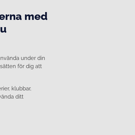
terna med
du
använda under din
ätten för dig att
ier, klubbar,
vända ditt