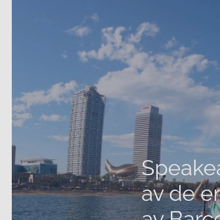
Speakea
av de en
av Barc