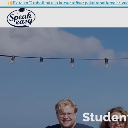
Extra 20 % rabatt på alla kurser utöver paketrabatterna + 1 v
Studen